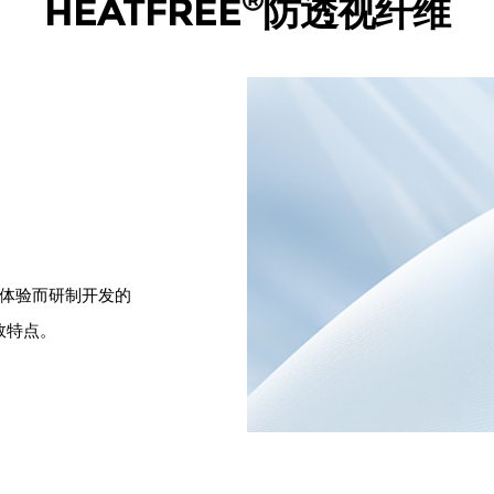
®
HEATFREE
防透视纤维
体验而研制开发的
效特点。