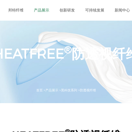
邦特纤维
产品展示
创新研发
可持续发展
新闻中心
®
HEATFREE
防透视纤
首页 >
产品展示 >
黑科技系列 >
防透视纤维