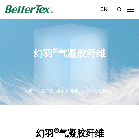
CN
®
幻羽
气凝胶纤维
®
首页 >
产品展示 >
黑科技系列 >
幻羽
气凝胶纤维
®
幻羽
气凝胶纤维