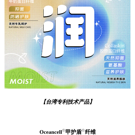
【
台湾专利技术产品
】
®
®
Oceancell
甲护盾
纤维