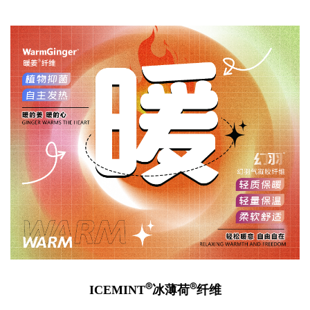
®
®
ICEMINT
冰薄荷
纤维