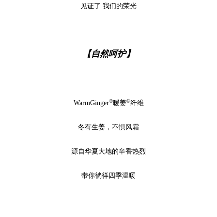
见证了 我们的荣光
【自然呵护】
®
®
WarmGinger
暖姜
纤维
冬有生姜，不惧风霜
源自华夏大地的辛香热烈
带你徜徉四季温暖