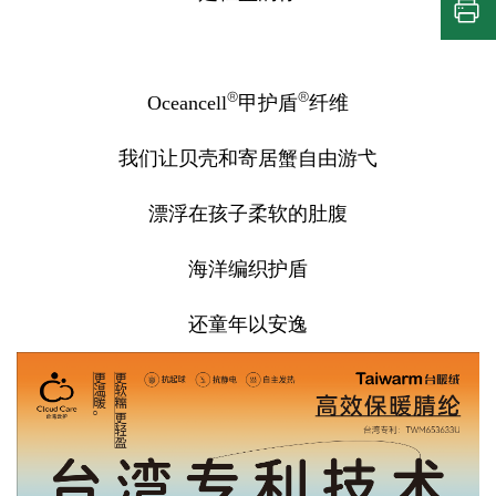
®
®
Oceancell
甲护盾
纤维
我们让贝壳和寄居蟹自由游弋
漂浮在孩子柔软的肚腹
海洋编织护盾
还童年以安逸