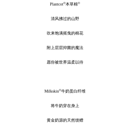
®
®
Plantcot
本草棉
清风拂过的山野
吹来饱满摇曳的棉花
附上层层抑菌的魔法
愿你被世界温柔以待
®
Milkskin
牛奶蛋白纤维
将牛奶穿在身上
黄金奶源的天然馈赠