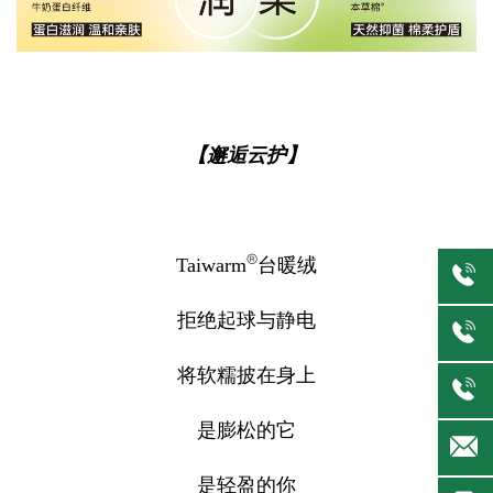
【邂逅云护】
®
Taiwarm
台暖绒
拒绝起球与静电
将软糯披在身上
是膨松的它
是轻盈的你