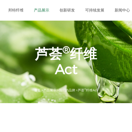
邦特纤维
产品展示
创新研发
可持续发展
新闻中心
®
芦荟
纤维
Act
®
首页 >
产品展示 >
我们的品牌 >
芦荟
纤维
Act