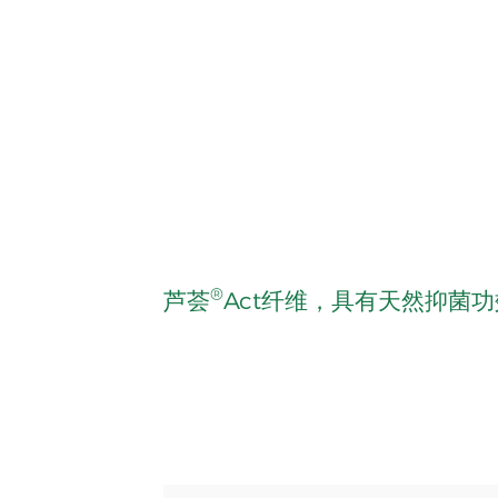
®
芦荟
Act纤维，具有天然抑菌