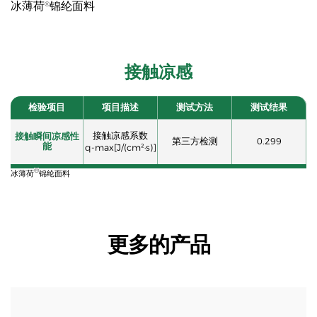
冰薄荷
锦纶面料
®
接触凉感
检验项目
项目描述
测试方法
测试结果
接触凉感系数
接触瞬间凉感性
第三方检测
0.299
能
q-max[J/(cm²·s)]
®
冰薄荷
锦纶面料
更多的产品