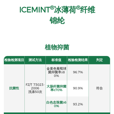
®
®
ICEMINT
冰薄荷
纤维
锦纶
植物抑菌
检验检测项目
测试方法
标准值
检验检测结果
判定
金黄色葡萄球
菌抑菌率≥8
96.7%
0%
FZ/T 73023-
大肠杆菌抑菌
抗菌性
2006
90.9%
符合
率≥70%
洗涤50次
白色念珠菌≥6
93.2%
0%