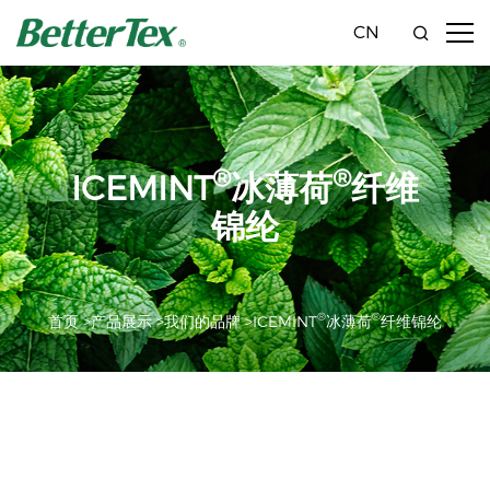
CN
®
®
ICEMINT
冰薄荷
纤维
锦纶
®
®
首页 >
产品展示 >
我们的品牌 >
ICEMINT
冰薄荷
纤维
锦纶