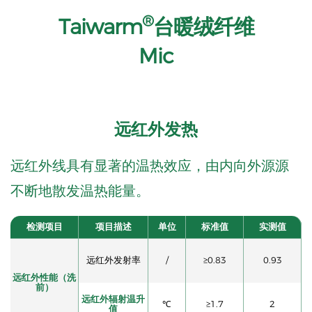
®
Taiwarm
台暖绒纤维
Mic
远红外发热
远红外线具有显著的温热效应，由内向外源源
不断地散发温热能量。
检测项目
项目描述
单位
标准值
实测值
远红外发射率
/
≥0.83
0.93
远红外性能（洗
前）
远红外辐射温升
℃
≥1.7
2
值