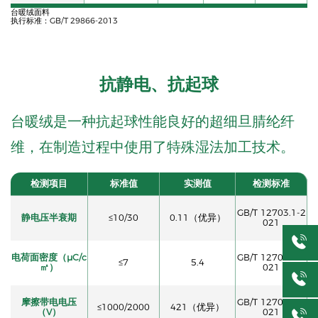
台暖绒面料
执行标准：GB/T 29866-2013
抗静电、抗起球
台暖绒是一种抗起球性能良好的超细旦腈纶纤
维，在制造过程中使用了特殊湿法加工技术。
检测项目
标准值
实测值
检测标准
GB/T 12703.1-2
静电压半衰期
≤10/30
0.11（优异）
021
电荷面密度（μC/c
GB/T 12703.2-2
≤7
5.4
㎡）
021
摩擦带电电压
GB/T 12703.5-2
≤1000/2000
421（优异）
（V）
021