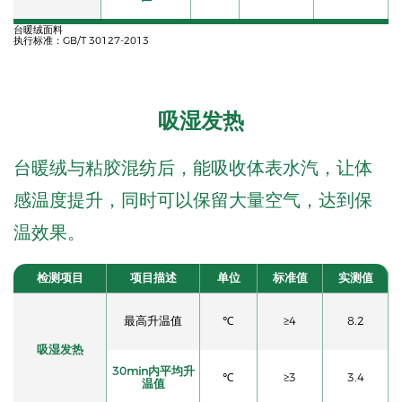
台暖绒面料
执行标准：GB/T 30127-2013
吸湿发热
台暖绒与粘胶混纺后，能吸收体表水汽，让体
感温度提升，同时可以保留大量空气，达到保
温效果。
检测项目
项目描述
单位
标准值
实测值
最高升温值
℃
≥4
8.2
吸湿发热
30min内平均升
℃
≥3
3.4
温值