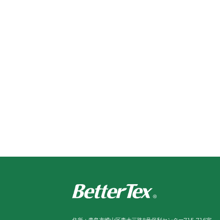
住所：
青島市崂山区青大三路8号保利センター715-716室