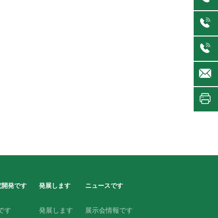
究開発です
発展します
ニュースです
です
発展します
展示会情報です