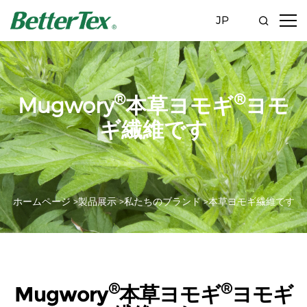
JP
®
®
Mugwory
本草ヨモギ
ヨモ
ギ繊維です
ホームページ >
製品展示 >
私たちのブランド >
本草ヨモギ繊維です
®
®
Mugwory
本草ヨモギ
ヨモギ