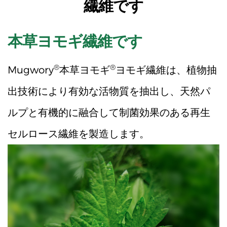
繊維です
本草ヨモギ繊維です
®
®
Mugwory
本草ヨモギ
ヨモギ繊維は、植物抽
出技術により有効な活物質を抽出し、天然パ
ルプと有機的に融合して制菌効果のある再生
セルロース繊維を製造します。