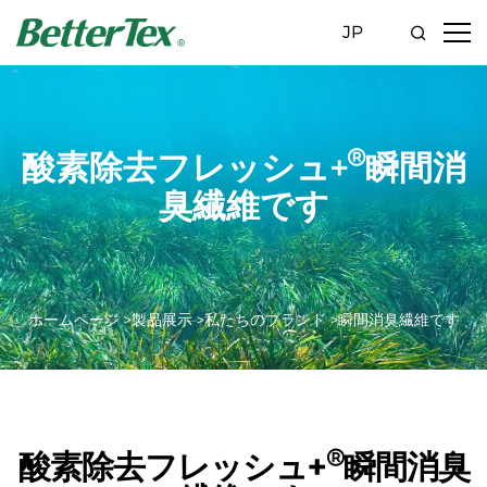
JP
®
酸素除去フレッシュ+
瞬間消
臭繊維です
ホームページ >
製品展示 >
私たちのブランド >
瞬間消臭繊維です
®
酸素除去フレッシュ+
瞬間消臭