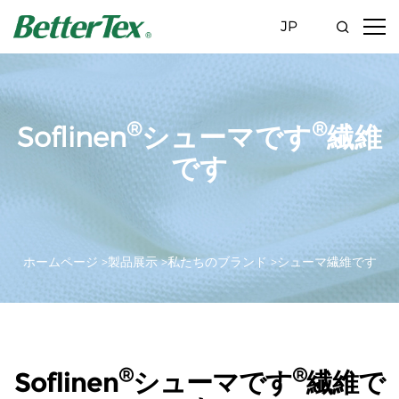
JP
®
®
Soflinen
シューマです
繊維
です
ホームページ >
製品展示 >
私たちのブランド >
シューマ繊維です
®
®
Soflinen
シューマです
繊維で