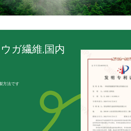
ウガ繊維,国内
TempSen
調節繊維です
製方法です
TempSense@スマート調温繊維
国際的な繊維技術の独占を打破しま
特許番号です:
ZL201710183743.0; ZL2018109
ZL201811449335.6; ZL2018114
ZL202220803603.5; ZL2018114