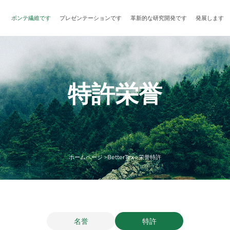
ボンテ繊維です
プレゼンテーションです
革新的な研究開発です
発展します
特許栄誉
ホームページ >
BetterTex >
栄誉特許
名誉
特許