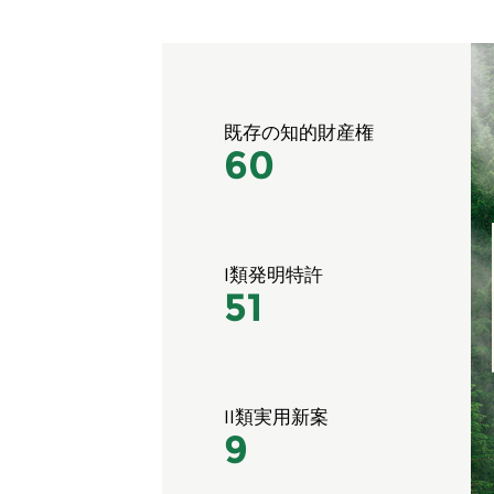
既存の知的財産権
60
I類発明特許
51
II類実用新案
9