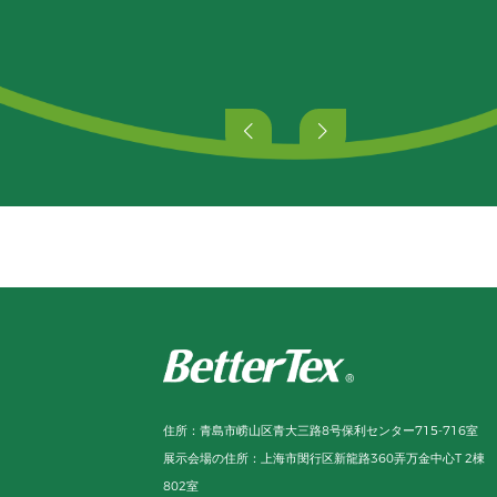
住所：
青島市崂山区青大三路8号保利センター715-716室
展示会場の住所：
上海市閔行区新龍路360弄万金中心T 2棟
802室