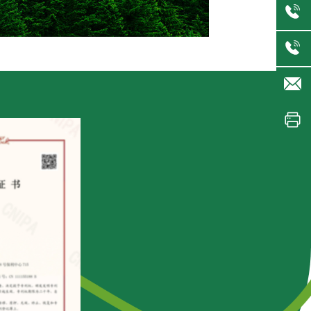
se@スマート温度
は6つの特許を取得しました
す!
29397.0;
44833.1;
46579.9