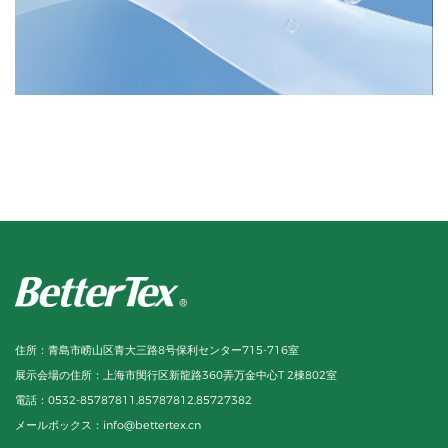
住所：
青島市崂山区青大三路8号保利センター715-716室
展示会場の住所：
上海市閔行区新龍路360弄万金中心T 2棟802室
電話：
0532-85787811,85787812,85727382
メールボックス：
info@bettertex.cn