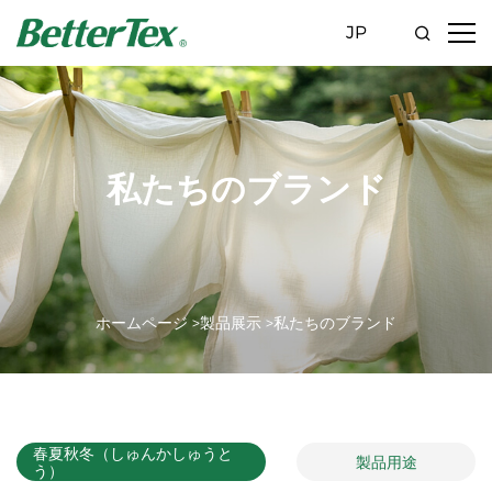
JP
私たちのブランド
ホームページ >
製品展示 >
私たちのブランド
春夏秋冬（しゅんかしゅうと
製品用途
う）