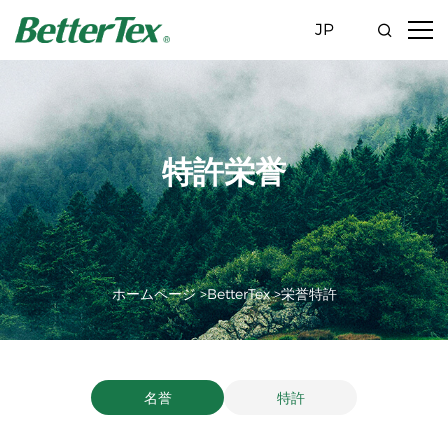
JP
特許栄誉
ホームページ >
BetterTex >
栄誉特許
名誉
特許