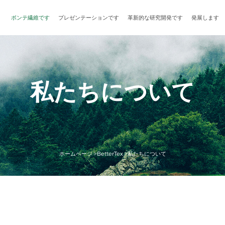
ボンテ繊維です
プレゼンテーションです
革新的な研究開発です
発展します
私たちについて
ホームページ >
BetterTex >
私たちについて