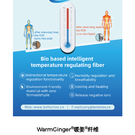
®
®
WarmGinger
暖姜
纤维