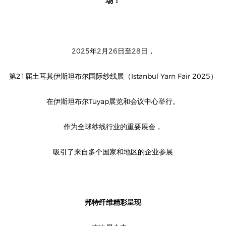
场！
2025
2
26
28
年
月
日至
日，
21
Istanbul Yarn Fair 2025
第
届土耳其伊斯坦布尔国际纱线展（
）
Tüyap
在伊斯坦布尔
展览和会议中心举行。
作为全球纱线行业的重要展会，
吸引了来自多个国家和地区的企业参展
邦特纤维精彩呈现