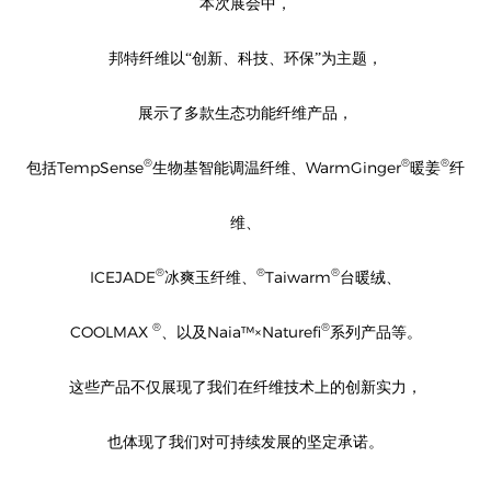
本次展会中，
邦特纤维以“创新、科技、环保”为主题，
展示了多款生态功能纤维产品，
®
®
®
TempSense
WarmGinger
包括
生物基智能调温纤维、
暖姜
纤
维、
®
®
®
ICEJADE
Taiwarm
冰爽玉纤维、
台暖绒、
®
®
COOLMAX
Naia™×Naturefi
、
以及
系列产品等。
这些产品不仅展现了我们在纤维技术上的创新实力，
也体现了我们对可持续发展的坚定承诺。